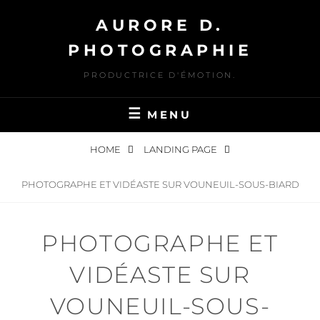
Skip
AURORE D.
to
content
PHOTOGRAPHIE
PRODUCTRICE D'ÉMOTION.
MENU
HOME
LANDING PAGE
PHOTOGRAPHE ET VIDÉASTE SUR VOUNEUIL-SOUS-BIARD
PHOTOGRAPHE ET
VIDÉASTE SUR
VOUNEUIL-SOUS-