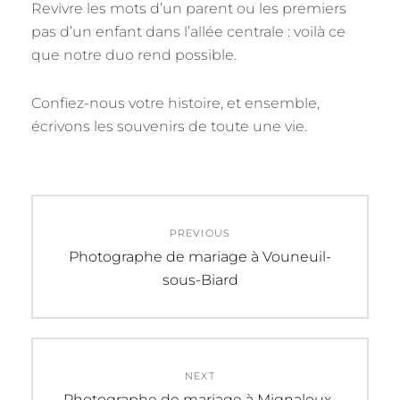
Revivre les mots d’un parent ou les premiers
pas d’un enfant dans l’allée centrale : voilà ce
que notre duo rend possible.
Confiez-nous votre histoire, et ensemble,
écrivons les souvenirs de toute une vie.
Navigation
PREVIOUS
de
Previous
Photographe de mariage à Vouneuil-
post:
sous-Biard
l’article
NEXT
Next
Photographe de mariage à Mignaloux-