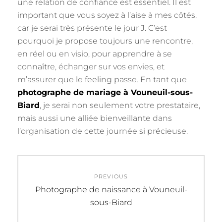
une relation de confiance est essentiel. Il est
important que vous soyez à l’aise à mes côtés,
car je serai très présente le jour J. C’est
pourquoi je propose toujours une rencontre,
en réel ou en visio, pour apprendre à se
connaître, échanger sur vos envies, et
m’assurer que le feeling passe. En tant que
photographe de mariage à Vouneuil-sous-
Biard
, je serai non seulement votre prestataire,
mais aussi une alliée bienveillante dans
l’organisation de cette journée si précieuse.
Navigation
PREVIOUS
de
Previous
Photographe de naissance à Vouneuil-
post:
sous-Biard
l’article