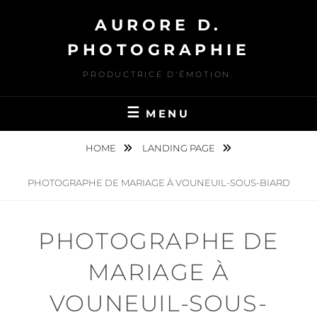
Skip
AURORE D.
to
content
PHOTOGRAPHIE
PRODUCTRICE D'ÉMOTION.
MENU
HOME
LANDING PAGE
PHOTOGRAPHE DE MARIAGE À VOUNEUIL-SOUS-BIARD
PHOTOGRAPHE DE
MARIAGE À
VOUNEUIL-SOUS-