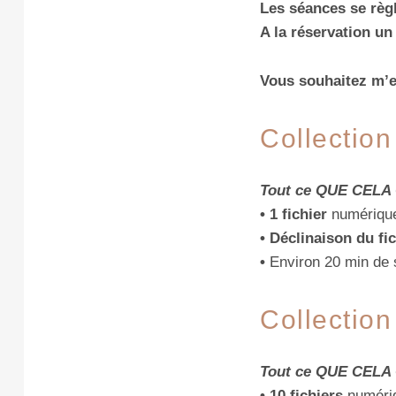
Les séances se règl
A la réservation u
Vous souhaitez m’
Collectio
Tout ce QUE CEL
• 1 fichier
numérique
• Déclinaison du f
•
Environ 20 min de 
Collectio
Tout ce QUE CEL
• 10 fichiers
numéri