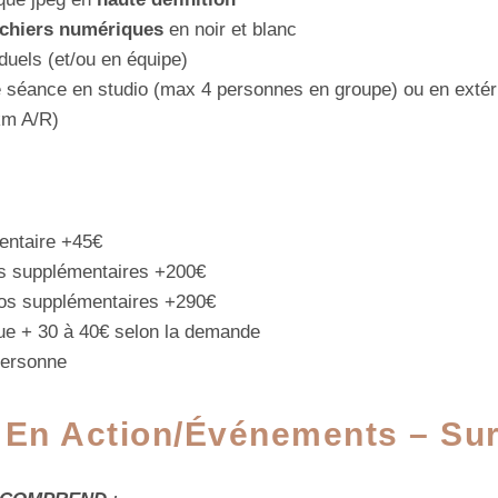
fichiers numériques
en noir et blanc
duels (et/ou en équipe)
 séance en studio (max 4 personnes en groupe) ou en extéri
km A/R)
entaire +45€
s supplémentaires +200€
os supplémentaires +290€
que + 30 à 40€ selon la demande
personne
n
En Action/Événements
– Su