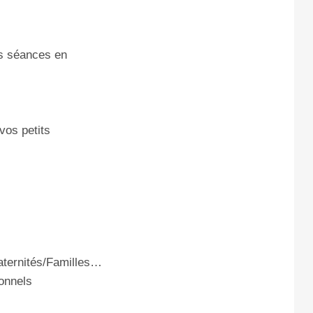
es séances en
vos petits
aternités/Familles…
onnels