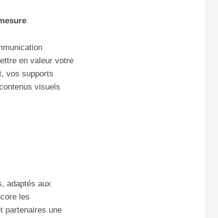
 mesure
ommunication
ettre en valeur votre
et, vos supports
contenus visuels
ts, adaptés aux
ncore les
t partenaires une