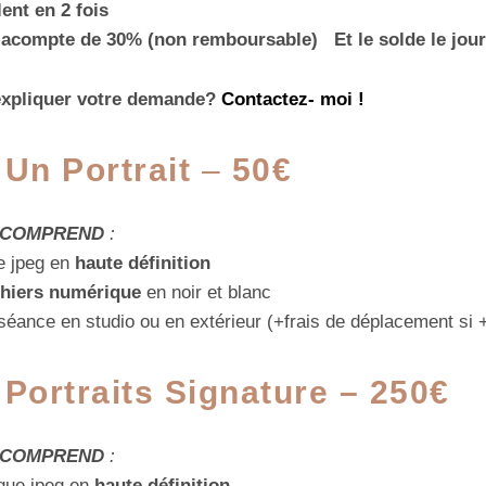
ent en 2 fois
n acompte de 30% (non remboursable) Et le solde le jour
expliquer votre demande?
Contactez- moi !
n
Un
Portrait
–
50€
A COMPREND
:
 jpeg en
haute définition
ichiers numérique
en noir et blanc
séance en studio ou en extérieur (+frais de déplacement si
n
Portraits Signature – 250€
A COMPREND
:
que jpeg en
haute définition