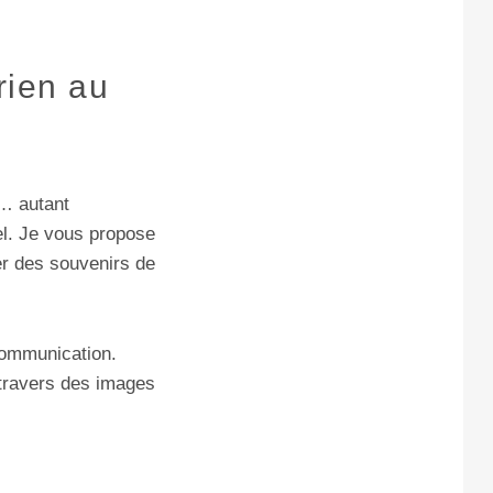
rien au
x… autant
el. Je vous propose
er des souvenirs de
 communication.
 travers des images