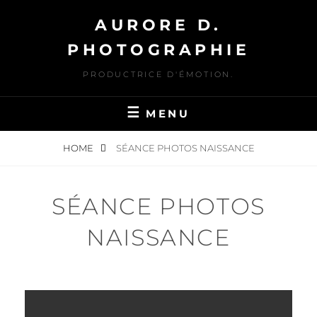
Skip
AURORE D.
to
content
PHOTOGRAPHIE
PRODUCTRICE D'ÉMOTION.
MENU
HOME
SÉANCE PHOTOS NAISSANCE
SÉANCE PHOTOS
NAISSANCE