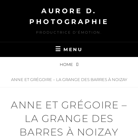
Skip
AURORE D.
to
content
PHOTOGRAPHIE
PRODUCTRICE D'ÉMOTION.
MENU
HOME
ANNE ET GRÉGOIRE – LA GRANGE DES BARRES À NOIZAY
ANNE ET GRÉGOIRE –
LA GRANGE DES
BARRES À NOIZAY