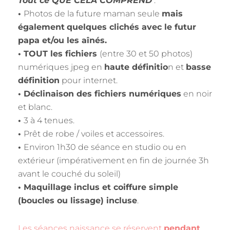
Tout ce QUE CELA COMPREND
:
•
Photos de la future maman seule
mais
également
quelques clichés avec le futur
papa et/ou les aînés.
•
TOUT les fichiers
(entre 30 et 50 photos)
numériques jpeg en
haute définitio
n et
basse
définition
pour internet.
• Déclinaison des fichiers numériques
en noir
et blanc.
•
3 à 4 tenues.
•
Prêt de robe / voiles et accessoires.
•
Environ 1h30 de séance en studio ou en
extérieur (impérativement en fin de journée 3h
avant le couché du soleil)
• Maquillage inclus et coiffure simple
(boucles ou lissage) incluse
.
Les séances naissance se réservent
pendant