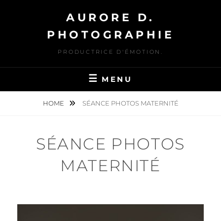
Skip
AURORE D.
to
content
PHOTOGRAPHIE
PRODUCTRICE D'ÉMOTION.
MENU
HOME
SÉANCE PHOTOS MATERNITÉ
SÉANCE PHOTOS
MATERNITÉ