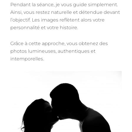
Pendant la séance, je vous guide simplement.
Ainsi, vous restez naturelle et détendue devant
l’objectif. Les images reflètent alors votre
personnalité et votre histoire.
Grâce à cette approche, vous obtenez des
photos lumineuses, authentiques et
intemporelles.