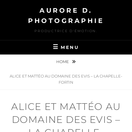
Skip
AURORE D.
to
content
PHOTOGRAPHIE
PRODUCTRICE D'ÉMOTION.
MENU
HOME
ALICE ET MATTÉO AU DOMAINE DES EVIS – LA CHAPELLE-
FORTIN
ALICE ET MATTÉO AU
DOMAINE DES EVIS –