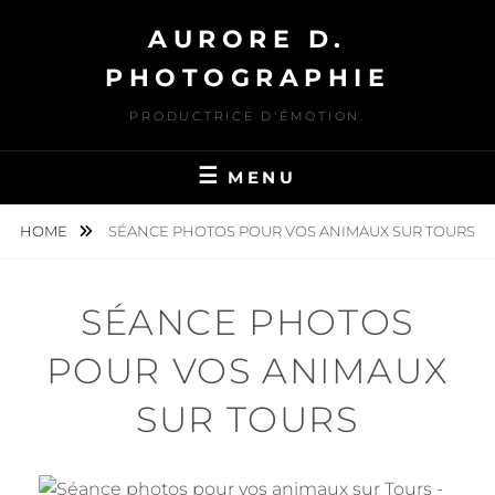
Skip
AURORE D.
to
content
PHOTOGRAPHIE
PRODUCTRICE D'ÉMOTION.
MENU
HOME
SÉANCE PHOTOS POUR VOS ANIMAUX SUR TOURS
SÉANCE PHOTOS
POUR VOS ANIMAUX
SUR TOURS