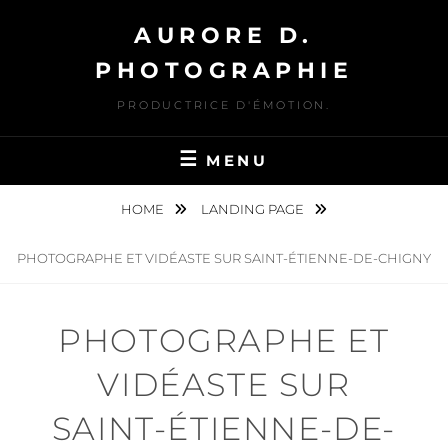
Skip
AURORE D.
to
content
PHOTOGRAPHIE
PRODUCTRICE D'ÉMOTION.
MENU
HOME
LANDING PAGE
PHOTOGRAPHE ET VIDÉASTE SUR SAINT-ÉTIENNE-DE-CHIGNY
PHOTOGRAPHE ET
VIDÉASTE SUR
SAINT-ÉTIENNE-DE-