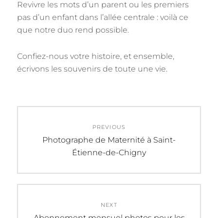
Revivre les mots d’un parent ou les premiers
pas d’un enfant dans l’allée centrale : voilà ce
que notre duo rend possible.
Confiez-nous votre histoire, et ensemble,
écrivons les souvenirs de toute une vie.
Navigation
PREVIOUS
de
Previous
Photographe de Maternité à Saint-
post:
Étienne-de-Chigny
l’article
NEXT
Next
Abonnement mensuel photos pour les