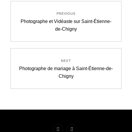
Navigation
PREVIOUS
de
Previous
Photographe et Vidéaste sur Saint-Étienne-
post:
de-Chigny
l’article
NEXT
Next
Photographe de mariage à Saint-Étienne-de-
post:
Chigny