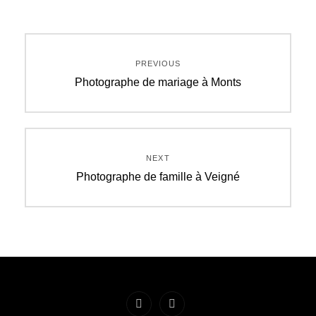
Navigation
PREVIOUS
de
Previous
Photographe de mariage à Monts
post:
l’article
NEXT
Next
Photographe de famille à Veigné
post: