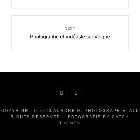
post:
l’article
NEXT
Next
Photographe et Vidéaste sur Veigné
post:
Facebook
Instagram
COPYRIGHT © 2026
AURORE D. PHOTOGRAPHIE
. ALL
RIGHTS RESERVED. | FOTOGRAFIE BY
CATCH
THEMES