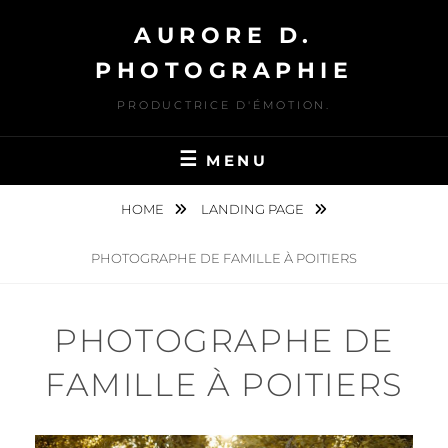
Skip
AURORE D.
to
content
PHOTOGRAPHIE
PRODUCTRICE D'ÉMOTION.
MENU
HOME
LANDING PAGE
PHOTOGRAPHE DE FAMILLE À POITIERS
PHOTOGRAPHE DE
FAMILLE À POITIERS