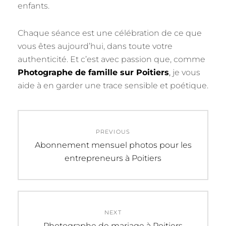
enfants.
Chaque séance est une célébration de ce que
vous êtes aujourd’hui, dans toute votre
authenticité. Et c’est avec passion que, comme
Photographe de famille sur Poitiers
,
je vous
aide à en garder une trace sensible et poétique.
Navigation
PREVIOUS
de
Previous
Abonnement mensuel photos pour les
post:
entrepreneurs à Poitiers
l’article
NEXT
Next
Photographe de mariage à Poitiers