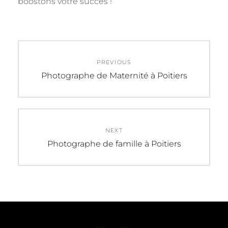
boostons votre succès !
Navigation
PREVIOUS
de
Previous
Photographe de Maternité à Poitiers
post:
l’article
NEXT
Next
Photographe de famille à Poitiers
post: