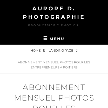
Skip
AURORE D.
to
content
PHOTOGRAPHIE
PRODUCTRICE D'ÉMOTION.
MENU
HOME
LANDING PAGE
ABONNEMENT MENSUEL PHOTOS POUR LES
ENTREPRENEURS À POITIERS
ABONNEMENT
MENSUEL PHOTOS