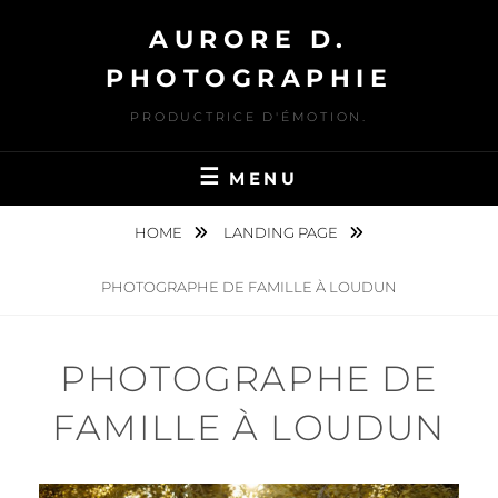
Skip
AURORE D.
to
content
PHOTOGRAPHIE
PRODUCTRICE D'ÉMOTION.
MENU
HOME
LANDING PAGE
PHOTOGRAPHE DE FAMILLE À LOUDUN
PHOTOGRAPHE DE
FAMILLE À LOUDUN