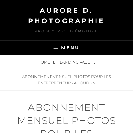
Skip
AURORE D.
to
content
PHOTOGRAPHIE
PRODUCTRICE D'ÉMOTION.
MENU
HOME
LANDING PAGE
ABONNEMENT MENSUEL PHOTOS POUR LES
ENTREPRENEURS À LOUDUN
ABONNEMENT
MENSUEL PHOTOS