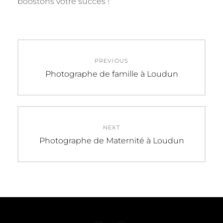
boostons votre succès !
Navigation
PREVIOUS
de
Previous
Photographe de famille à Loudun
post:
l’article
NEXT
Next
Photographe de Maternité à Loudun
post: