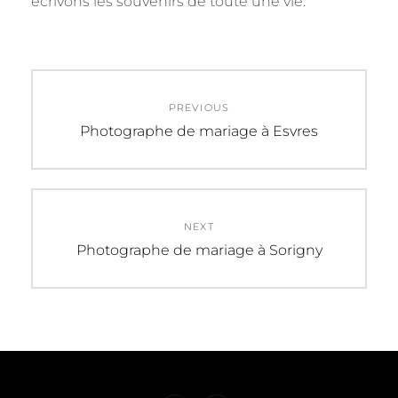
écrivons les souvenirs de toute une vie.
Navigation
PREVIOUS
de
Previous
Photographe de mariage à Esvres
post:
l’article
NEXT
Next
Photographe de mariage à Sorigny
post: