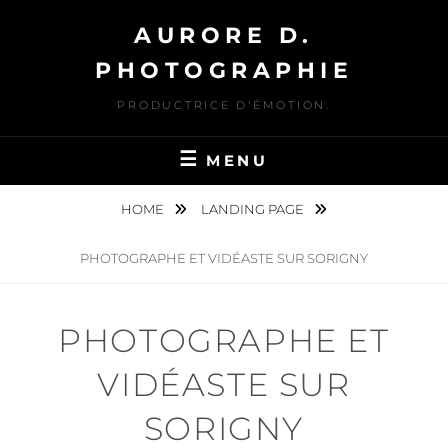
Skip
AURORE D.
to
content
PHOTOGRAPHIE
PRODUCTRICE D'ÉMOTION.
MENU
HOME
LANDING PAGE
PHOTOGRAPHE ET VIDÉASTE SUR SORIGNY
PHOTOGRAPHE ET
VIDÉASTE SUR
SORIGNY