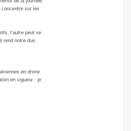
ments de la journée,
e concentre sur les
ifs, l’autre peut se
é rend notre duo
 aériennes en drone
tion en vigueur : je