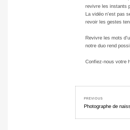
revivre les instants 
La vidéo n’est pas s
revoir les gestes te
Revivre les mots d’u
notre duo rend possi
Confiez-nous votre h
Navigation
PREVIOUS
de
Previous
Photographe de naiss
post:
l’article