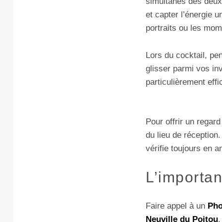
simultanés des deux 
et capter l’énergie 
portraits ou les mom
Lors du cocktail, pen
glisser parmi vos in
particulièrement effi
Pour offrir un regar
du lieu de réception
vérifie toujours en a
L’importan
Faire appel à un
Pho
Neuville du Poitou
,