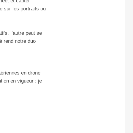
née, et capter
 sur les portraits ou
ifs, l’autre peut se
é rend notre duo
 aériennes en drone
tion en vigueur : je