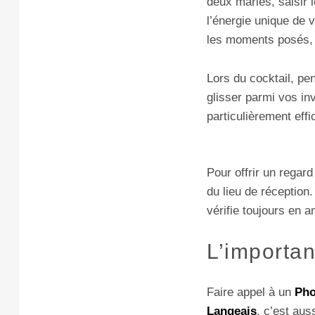
deux mariés, saisir 
l’énergie unique de 
les moments posés, l
Lors du cocktail, pen
glisser parmi vos in
particulièrement effi
Pour offrir un regar
du lieu de réception
vérifie toujours en a
L’importan
Faire appel à un
Pho
Langeais
, c’est auss