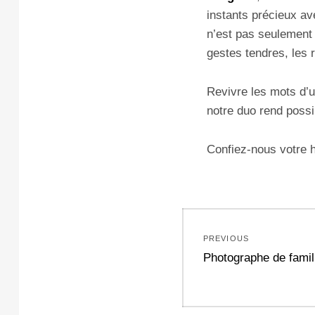
instants précieux ave
n’est pas seulement 
gestes tendres, les 
Revivre les mots d’u
notre duo rend possi
Confiez-nous votre h
Navigation
PREVIOUS
de
Previous
Photographe de famil
post:
l’article