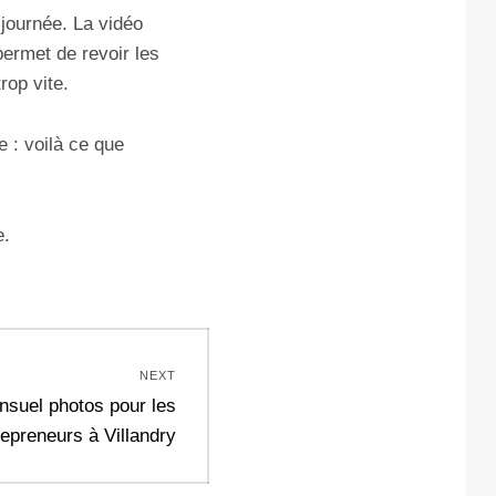
 journée. La vidéo
permet de revoir les
rop vite.
e : voilà ce que
e.
NEXT
suel photos pour les
repreneurs à Villandry