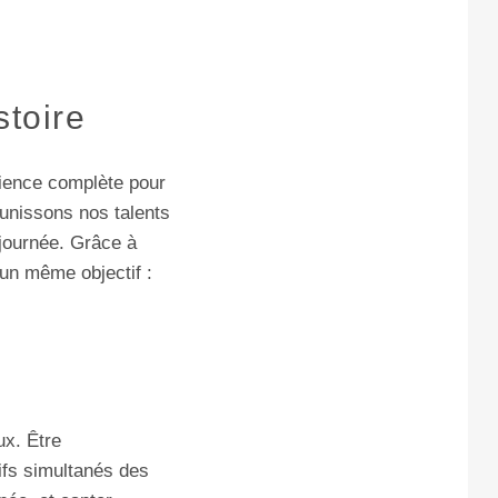
stoire
ience complète pour
unissons nos talents
e journée. Grâce à
’un même objectif :
ux. Être
tifs simultanés des