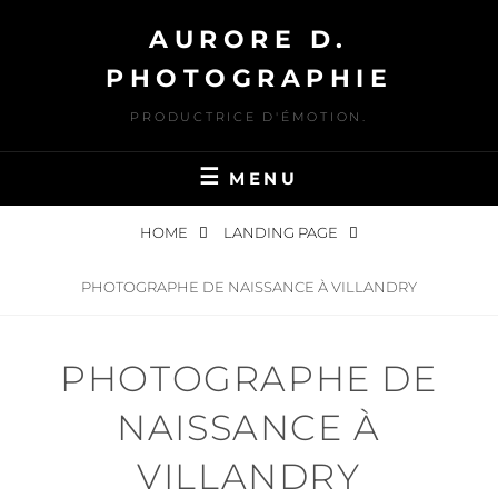
Skip
AURORE D.
to
content
PHOTOGRAPHIE
PRODUCTRICE D'ÉMOTION.
MENU
HOME
LANDING PAGE
PHOTOGRAPHE DE NAISSANCE À VILLANDRY
PHOTOGRAPHE DE
NAISSANCE À
VILLANDRY