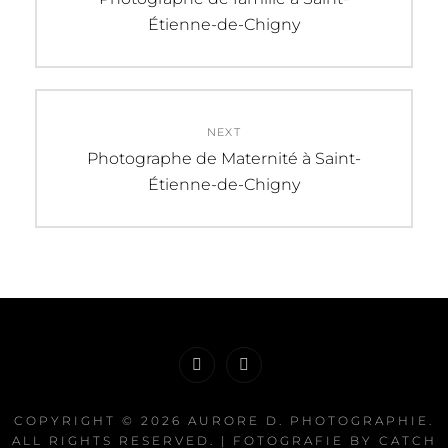
post:
Étienne-de-Chigny
l’article
NEXT
Next
Photographe de Maternité à Saint-
post:
Étienne-de-Chigny
Facebook
Instagram
COPYRIGHT © 2026
AURORE D. PHOTOGRAPHIE
.
ALL RIGHTS RESERVED. | FOTOGRAFIE BY
CATCH