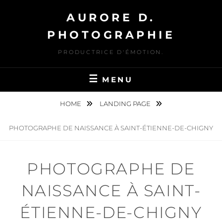
Skip
AURORE D.
to
content
PHOTOGRAPHIE
PRODUCTRICE D'ÉMOTION.
MENU
HOME
LANDING PAGE
PHOTOGRAPHE DE NAISSANCE À SAINT-ÉTIENNE-DE-CHIGNY
PHOTOGRAPHE DE
NAISSANCE À SAINT-
ÉTIENNE-DE-CHIGNY