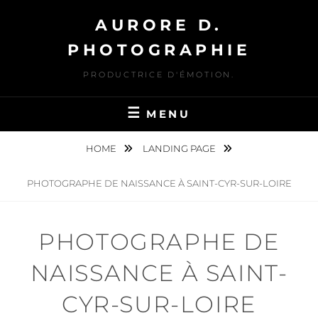
Skip
AURORE D.
to
content
PHOTOGRAPHIE
PRODUCTRICE D'ÉMOTION.
MENU
HOME
LANDING PAGE
PHOTOGRAPHE DE NAISSANCE À SAINT-CYR-SUR-LOIRE
PHOTOGRAPHE DE
NAISSANCE À SAINT-
CYR-SUR-LOIRE