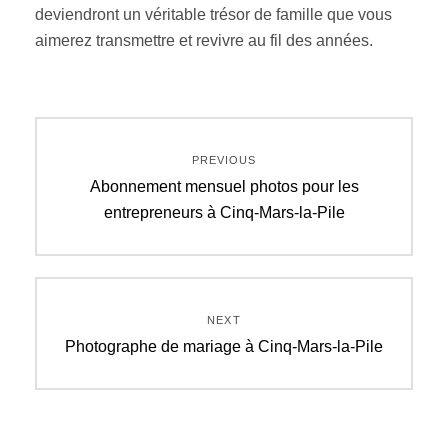
deviendront un véritable trésor de famille que vous
aimerez transmettre et revivre au fil des années.
Navigation
PREVIOUS
de
Previous
Abonnement mensuel photos pour les
post:
entrepreneurs à Cinq-Mars-la-Pile
l’article
NEXT
Next
Photographe de mariage à Cinq-Mars-la-Pile
post: