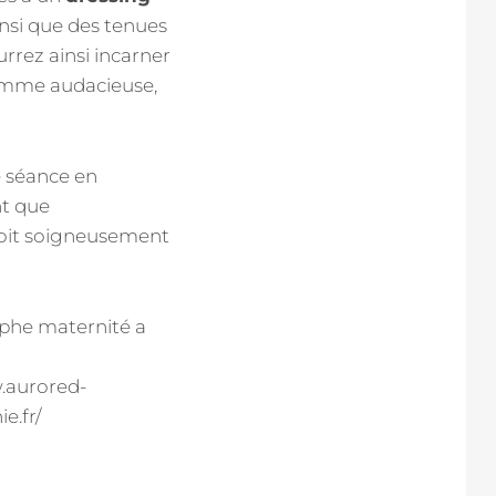
nsi que des tenues
urrez ainsi incarner
femme audacieuse,
 séance en
nt que
 soit soigneusement