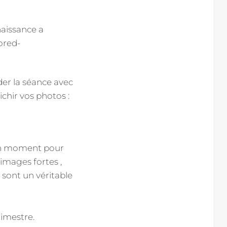
er la séance avec
chir vos photos :
r un moment pour
 images fortes ,
s sont un véritable
rimestre.