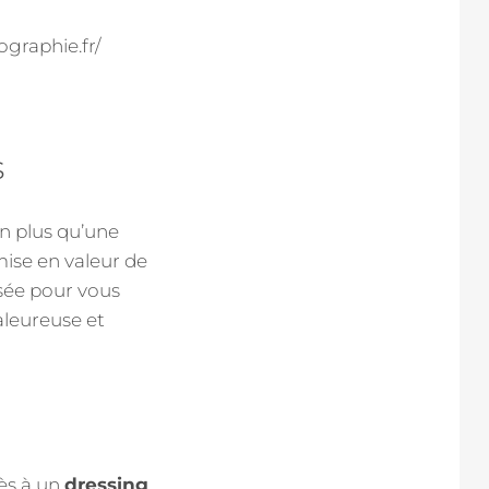
s
en plus qu’une
mise en valeur de
nsée pour vous
aleureuse et
cès à un
dressing