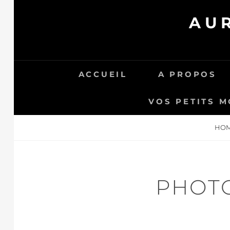
Skip
AU
to
content
ACCUEIL
A PROPOS
VOS PETITS M
HO
PHOTO