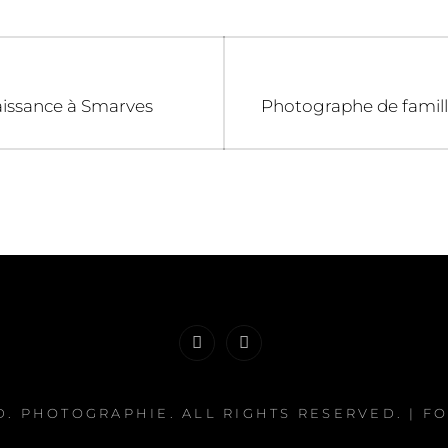
Next
issance à Smarves
Photographe de famill
post:
Facebook
Instagram
D. PHOTOGRAPHIE
. ALL RIGHTS RESERVED. | 