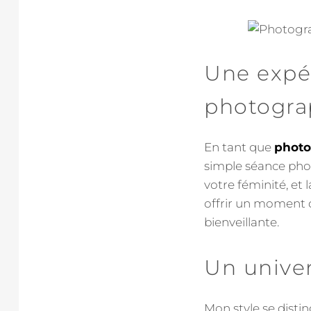
Une expé
photogra
En tant que
photo
simple séance phot
votre féminité, et
offrir un moment 
bienveillante.
Un univers
Mon style se disti