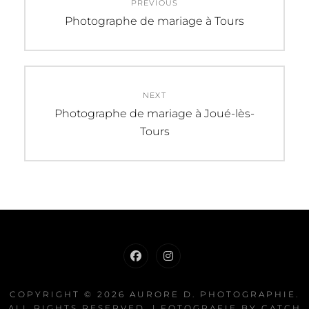
PREVIOUS
de
Previous
Photographe de mariage à Tours
post:
l’article
NEXT
Next
Photographe de mariage à Joué-lès-
post:
Tours
Facebook
Instagram
COPYRIGHT © 2026
AURORE D. PHOTOGRAPHIE
.
ALL RIGHTS RESERVED. | FOTOGRAFIE BY
CATCH