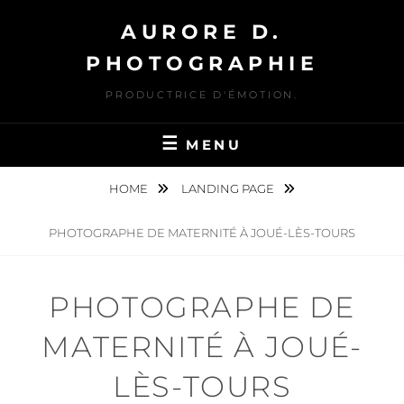
Skip
AURORE D.
to
content
PHOTOGRAPHIE
PRODUCTRICE D'ÉMOTION.
MENU
HOME
LANDING PAGE
PHOTOGRAPHE DE MATERNITÉ À JOUÉ-LÈS-TOURS
PHOTOGRAPHE DE
MATERNITÉ À JOUÉ-
LÈS-TOURS