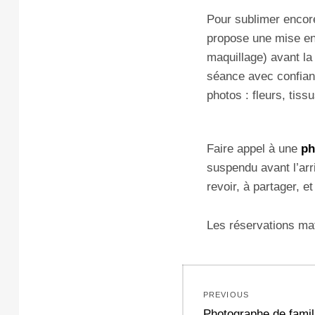
Pour sublimer encor
propose une mise en
maquillage) avant l
séance avec confianc
photos : fleurs, tis
Faire appel à une
ph
suspendu avant l’arr
revoir, à partager, e
Les réservations mate
Navigation
PREVIOUS
de
Previous
Photographe de famil