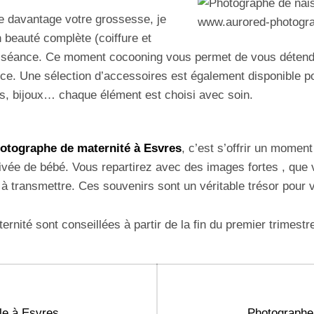
e davantage votre grossesse, je
 beauté complète (coiffure et
a séance. Ce moment cocooning vous permet de vous détendr
e. Une sélection d’accessoires est également disponible po
sus, bijoux… chaque élément est choisi avec soin.
otographe de maternité à Esvres
, c’est s’offrir un moment
ivée de bébé. Vous repartirez avec des images fortes , que 
t à transmettre. Ces souvenirs sont un véritable trésor pour v
rnité sont conseillées à partir de la fin du premier trimestr
Next
le à Esvres
Photographe