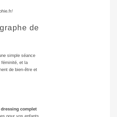
ographe de
’une simple séance
féminité, et la
ent de bien-être et
n
dressing complet
ues pour vos enfants