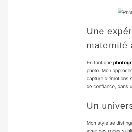
Une expér
maternité
En tant que
photogr
photo. Mon approche 
capture d’émotions 
de confiance, dans u
Un univers 
Mon style se disting
avec des robes subl