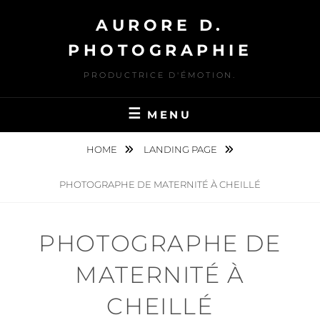
Skip
AURORE D.
to
content
PHOTOGRAPHIE
PRODUCTRICE D'ÉMOTION.
MENU
HOME
LANDING PAGE
PHOTOGRAPHE DE MATERNITÉ À CHEILLÉ
PHOTOGRAPHE DE
MATERNITÉ À
CHEILLÉ