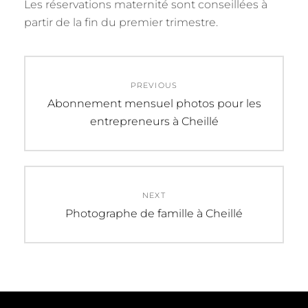
Les réservations maternité sont conseillées à
partir de la fin du premier trimestre.
Navigation
PREVIOUS
de
Previous
Abonnement mensuel photos pour les
post:
entrepreneurs à Cheillé
l’article
NEXT
Next
Photographe de famille à Cheillé
post: