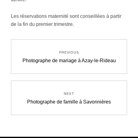
Les réservations maternité sont conseillées à partir
de la fin du premier trimestre.
Navigation
PREVIOUS
de
Previous
Photographe de mariage à Azay-le-Rideau
post:
l’article
NEXT
Next
Photographe de famille à Savonnières
post: