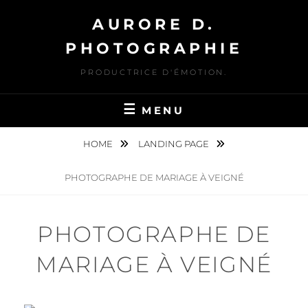
Skip
AURORE D.
to
content
PHOTOGRAPHIE
PRODUCTRICE D'ÉMOTION.
MENU
HOME
LANDING PAGE
PHOTOGRAPHE DE MARIAGE À VEIGNÉ
PHOTOGRAPHE DE
MARIAGE À VEIGNÉ