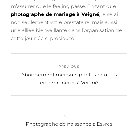
m’assurer que le feeling passe. En tant que
photographe de mariage à Veigné
, je serai
non seulement votre prestataire, mais aussi
une alliée bienveillante dans l’organisation de
cette journée si précieuse.
Navigation
PREVIOUS
de
Previous
Abonnement mensuel photos pour les
post:
entrepreneurs à Veigné
l’article
NEXT
Next
Photographe de naissance à Esvres
post: