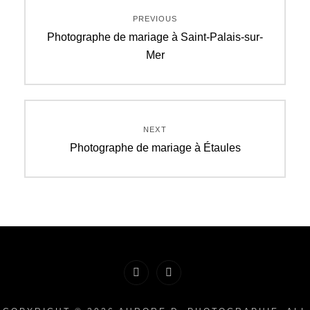
Navigation
PREVIOUS
de
Previous
Photographe de mariage à Saint-Palais-sur-
post:
Mer
l’article
NEXT
Next
Photographe de mariage à Étaules
post:
Facebook
Instagram