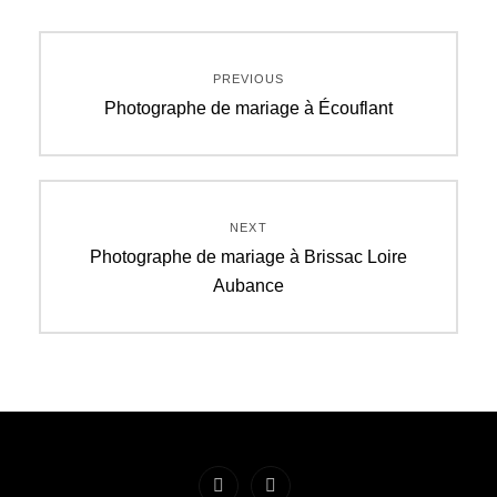
Navigation
PREVIOUS
de
Previous
Photographe de mariage à Écouflant
post:
l’article
NEXT
Next
Photographe de mariage à Brissac Loire
post:
Aubance