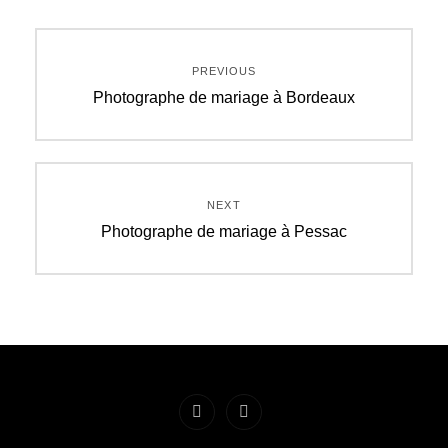
Navigation
PREVIOUS
de
Previous
Photographe de mariage à Bordeaux
post:
l’article
NEXT
Next
Photographe de mariage à Pessac
post:
Facebook
Instagram