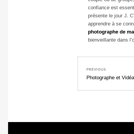
confiance est essenti
présente le jour J. C
apprendre à se conna
photographe de ma
bienveillante dans l’
Navigation
PREVIOUS
de
Previous
Photographe et Vidé
post:
l’article