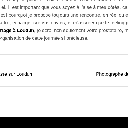
el. Il est important que vous soyez à l’aise à mes côtés, car
’est pourquoi je propose toujours une rencontre, en réel ou e
ître, échanger sur vos envies, et m’assurer que le feeling 
riage à Loudun
, je serai non seulement votre prestataire, m
organisation de cette journée si précieuse.
Next
aste sur Loudun
Photographe d
post: