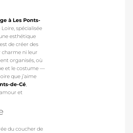
ge à Les Ponts-
 Loire, spécialisée
 une esthétique
 est de créer des
r charme ni leur
ent organisés, où
obe et le costume —
oire que j’aime
nts-de-Cé
,
l’amour et
e
rée du coucher de