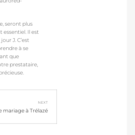
e, seront plus
essentiel. Il est
jour J. C’est
prendre à se
tant que
tre prestataire,
précieuse.
NEXT
 mariage à Trélazé