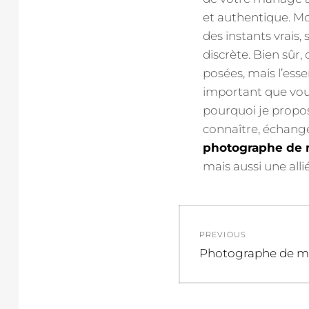
et authentique. Mo
des instants vrais,
discrète. Bien sûr
posées, mais l’essen
important que vous 
pourquoi je propos
connaître, échange
photographe de 
mais aussi une alli
Navigation
PREVIOUS
de
Previous
Photographe de mar
post:
l’article