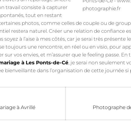
n travail consiste à capturer
 spontanés, tout en restant
, certaines photos, comme celles de couple ou de group
tiel restera naturel. Créer une relation de confiance est 
soyez à l’aise à mes côtés, car je serai très présente le 
e toujours une rencontre, en réel ou en visio, pour ap
r sur vos envies, et m’assurer que le feeling passe. En 
mariage à Les Ponts-de-Cé
, je serai non seulement vo
ée bienveillante dans l’organisation de cette journée si 
Next
iage à Avrillé
Photographe de
post: