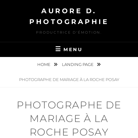
Skip
AURORE D.
to
content
PHOTOGRAPHIE
PRODUCTRICE D'ÉMOTION.
MENU
HOME
LANDING PAGE
PHOTOGRAPHE DE MARIAGE À LA ROCHE POSAY
PHOTOGRAPHE DE
MARIAGE À LA
ROCHE POSAY