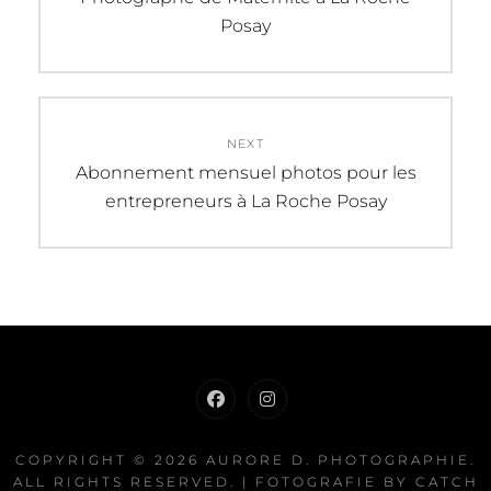
post:
Posay
l’article
NEXT
Next
Abonnement mensuel photos pour les
post:
entrepreneurs à La Roche Posay
Facebook
Instagram
COPYRIGHT © 2026
AURORE D. PHOTOGRAPHIE
.
ALL RIGHTS RESERVED. | FOTOGRAFIE BY
CATCH