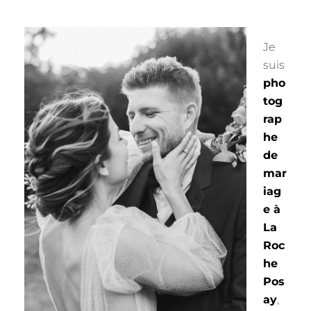
Je
suis
pho
tog
rap
he
de
mar
iag
e à
La
Roc
he
Pos
ay
,