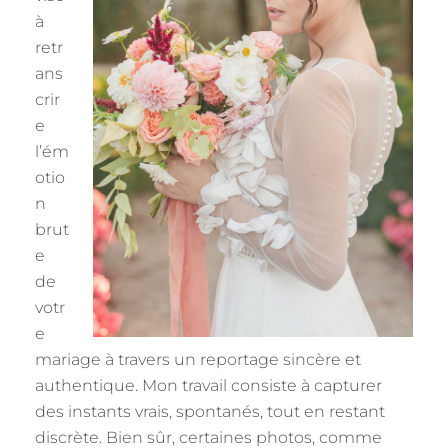
à
retr
ans
crir
e
l’ém
otio
n
brut
e
de
votr
e
mariage à travers un reportage sincère et
authentique. Mon travail consiste à capturer
des instants vrais, spontanés, tout en restant
discrète. Bien sûr, certaines photos, comme