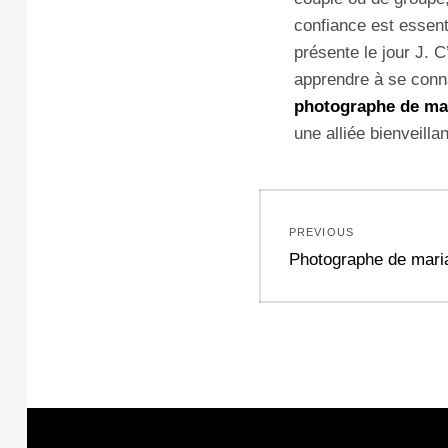
confiance est essenti
présente le jour J. C
apprendre à se conna
photographe de mar
une alliée bienveilla
Navigation
PREVIOUS
de
Previous
Photographe de mari
post:
l’article