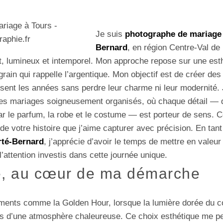
Je suis
photographe de mariage 
Bernard
, en région Centre-Val de 
rt, lumineux et intemporel. Mon approche repose sur une esth
rain qui rappelle l’argentique. Mon objectif est de créer de
rsent les années sans perdre leur charme ni leur modernité. J
es mariages soigneusement organisés, où chaque détail — d
ar le parfum, la robe et le costume — est porteur de sens. 
de votre histoire que j’aime capturer avec précision. En tan
rté-Bernard
, j’apprécie d’avoir le temps de mettre en valeur 
l’attention investis dans cette journée unique.
e, au cœur de ma démarche
oments comme la Golden Hour, lorsque la lumière dorée du co
s d’une atmosphère chaleureuse. Ce choix esthétique me pe