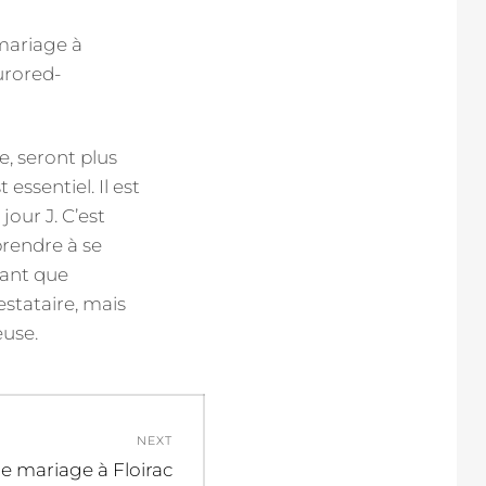
e, seront plus
essentiel. Il est
jour J. C’est
prendre à se
tant que
estataire, mais
euse.
NEXT
 mariage à Floirac