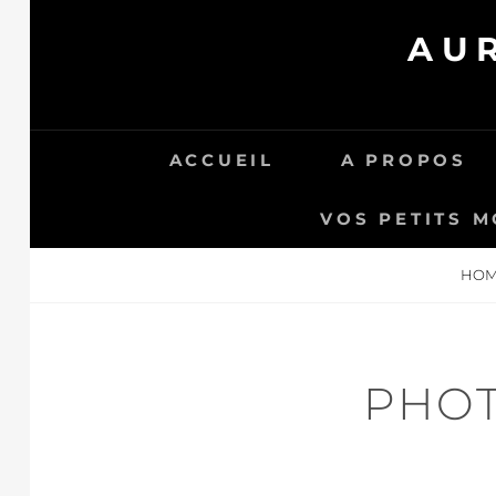
Skip
AU
to
content
ACCUEIL
A PROPOS
VOS PETITS M
HO
PHOT