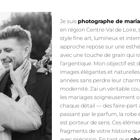
Je suis
photographe de maria
en région Centre-Val de Loire, 
style fine art, lumineux et int
approche repose sur une esthét
avec une touche de grain qui r
l’argentique. Mon objectif est 
images élégantes et naturelles,
années sans perdre leur charme
modernité. J’ai un véritable c
les mariages soigneusement o
chaque détail — des faire-part 
passant par le parfum, la robe
est porteur de sens. Ces éléme
fragments de votre histoire qu
avec précision. En tant que
pho