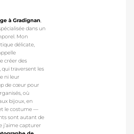
ge à Gradignan
,
spécialisée dans un
emporel. Mon
ique délicate,
appelle
de créer des
 qui traversent les
 ni leur
oup de cœur pour
rganisés, où
aux bijoux, en
 et le costume —
nts sont autant de
e j’aime capturer
tographe de