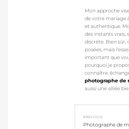
Mon approche vise 
de votre mariage à
et authentique. Mo
des instants vrais,
discrète. Bien sûr
posées, mais l’essen
important que vous 
pourquoi je propos
connaître, échange
photographe de 
aussi une alliée bi
Navigation
PREVIOUS
de
Previous
Photographe de m