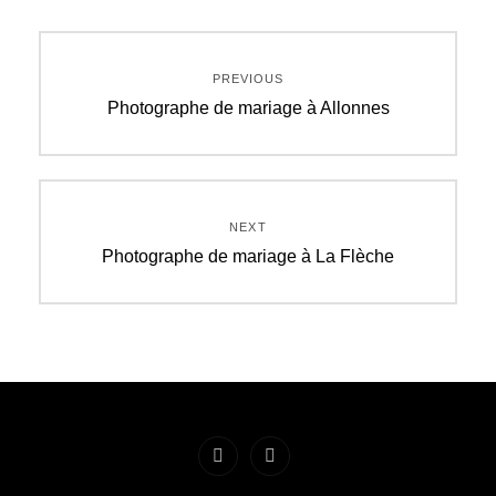
Navigation
PREVIOUS
de
Previous
Photographe de mariage à Allonnes
post:
l’article
NEXT
Next
Photographe de mariage à La Flèche
post:
Facebook
Instagram