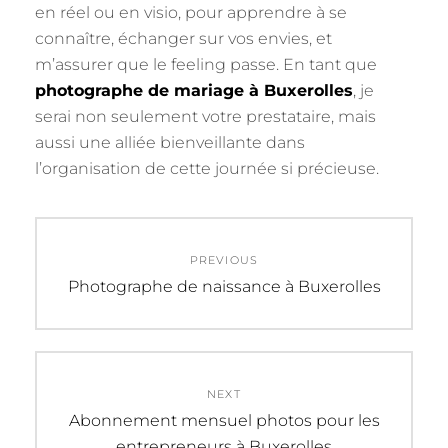
en réel ou en visio, pour apprendre à se
connaître, échanger sur vos envies, et
m’assurer que le feeling passe. En tant que
photographe de mariage à Buxerolles
, je
serai non seulement votre prestataire, mais
aussi une alliée bienveillante dans
l’organisation de cette journée si précieuse.
Navigation
PREVIOUS
de
Previous
Photographe de naissance à Buxerolles
post:
l’article
NEXT
Next
Abonnement mensuel photos pour les
post:
entrepreneurs à Buxerolles