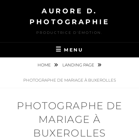
Skip
AURORE D.
to
content
PHOTOGRAPHIE
PRODUCTRICE D'ÉMOTION.
MENU
HOME
LANDING PAGE
PHOTOGRAPHE DE MARIAGE À BUXEROLLES
PHOTOGRAPHE DE
MARIAGE À
BUXEROLLES