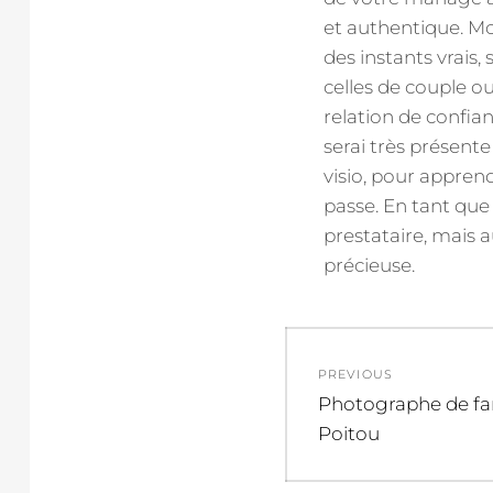
et authentique. Mo
des instants vrais
celles de couple ou
relation de confian
serai très présente
visio, pour apprend
passe. En tant qu
prestataire, mais a
précieuse.
Navigation
PREVIOUS
de
Previous
Photographe de fam
post:
Poitou
l’article