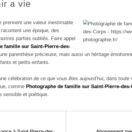
r a vie
e prennent une valeur inestimable
s racontent une époque, des
urires parfois oubliés. Faire appel
 famille sur Saint-Pierre-des-
ir une parenthèse précieuse, mais aussi un héritage émotion
fants et petits-enfants.
e célébration de ce que vous êtes aujourd’hui, dans toute v
 que, comme
Photographe de famille sur Saint-Pierre-des
e sensible et poétique.
Next
ance à Saint-Pierre-des-
Abonnement men