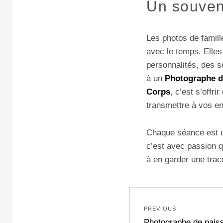
Un souveni
Les photos de famill
avec le temps. Elle
personnalités, des so
à un
Photographe de
Corps
, c’est s’offr
transmettre à vos en
Chaque séance est un
c’est avec passion
à en garder une trac
Navigation
PREVIOUS
de
Previous
Photographe de naiss