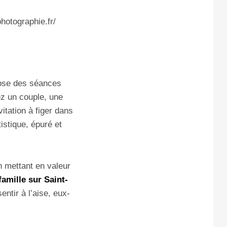
pose des séances
ez un couple, une
itation à figer dans
tistique, épuré et
n mettant en valeur
amille sur Saint-
entir à l’aise, eux-