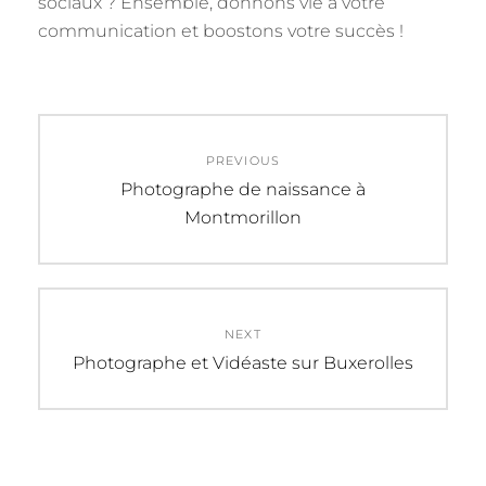
sociaux ? Ensemble, donnons vie à votre
communication et boostons votre succès !
Navigation
PREVIOUS
de
Previous
Photographe de naissance à
post:
Montmorillon
l’article
NEXT
Next
Photographe et Vidéaste sur Buxerolles
post: