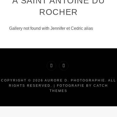
À SAINT ANTOINE DU
ROCHER
Gallery not found with Jennifer et Cedric alias
Facebook
Instagram
COPYRIGHT © 2026
AURORE D. PHOTOGRAPHIE
. ALL
RIGHTS RESERVED. | FOTOGRAFIE BY
CATCH
THEMES